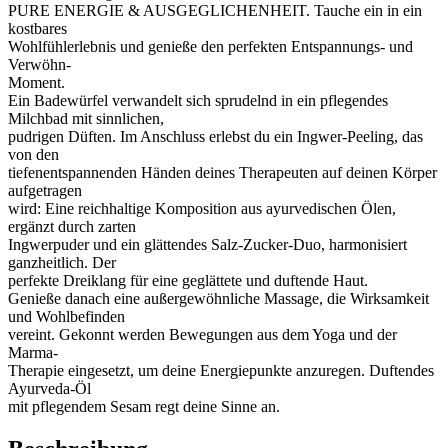
PURE ENERGIE & AUSGEGLICHENHEIT. Tauche ein in ein
kostbares
Wohlfühlerlebnis und genieße den perfekten Entspannungs- und
Verwöhn-
Moment.
Ein Badewürfel verwandelt sich sprudelnd in ein pflegendes
Milchbad mit sinnlichen,
pudrigen Düften. Im Anschluss erlebst du ein Ingwer-Peeling, das
von den
tiefenentspannenden Händen deines Therapeuten auf deinen Körper
aufgetragen
wird: Eine reichhaltige Komposition aus ayurvedischen Ölen,
ergänzt durch zarten
Ingwerpuder und ein glättendes Salz-Zucker-Duo, harmonisiert
ganzheitlich. Der
perfekte Dreiklang für eine geglättete und duftende Haut.
Genieße danach eine außergewöhnliche Massage, die Wirksamkeit
und Wohlbefinden
vereint. Gekonnt werden Bewegungen aus dem Yoga und der
Marma-
Therapie eingesetzt, um deine Energiepunkte anzuregen. Duftendes
Ayurveda-Öl
mit pflegendem Sesam regt deine Sinne an.