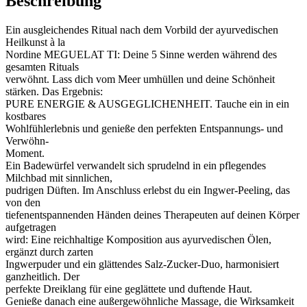
Beschreibung
Ein ausgleichendes Ritual nach dem Vorbild der ayurvedischen
Heilkunst à la
Nordine MEGUELAT TI: Deine 5 Sinne werden während des
gesamten Rituals
verwöhnt. Lass dich vom Meer umhüllen und deine Schönheit
stärken. Das Ergebnis:
PURE ENERGIE & AUSGEGLICHENHEIT. Tauche ein in ein
kostbares
Wohlfühlerlebnis und genieße den perfekten Entspannungs- und
Verwöhn-
Moment.
Ein Badewürfel verwandelt sich sprudelnd in ein pflegendes
Milchbad mit sinnlichen,
pudrigen Düften. Im Anschluss erlebst du ein Ingwer-Peeling, das
von den
tiefenentspannenden Händen deines Therapeuten auf deinen Körper
aufgetragen
wird: Eine reichhaltige Komposition aus ayurvedischen Ölen,
ergänzt durch zarten
Ingwerpuder und ein glättendes Salz-Zucker-Duo, harmonisiert
ganzheitlich. Der
perfekte Dreiklang für eine geglättete und duftende Haut.
Genieße danach eine außergewöhnliche Massage, die Wirksamkeit