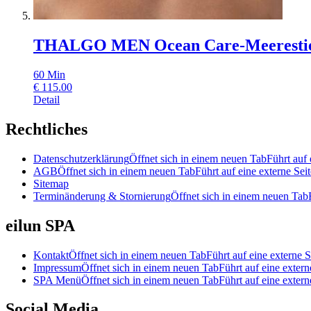
THALGO MEN Ocean Care-Meerestie
60
Min
€
115.00
Detail
Rechtliches
Datenschutzerklärung
Öffnet sich in einem neuen Tab
Führt auf 
AGB
Öffnet sich in einem neuen Tab
Führt auf eine externe Seit
Sitemap
Terminänderung & Stornierung
Öffnet sich in einem neuen Tab
eilun SPA
Kontakt
Öffnet sich in einem neuen Tab
Führt auf eine externe S
Impressum
Öffnet sich in einem neuen Tab
Führt auf eine extern
SPA Menü
Öffnet sich in einem neuen Tab
Führt auf eine extern
Social Media