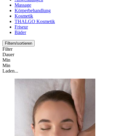
Massage
Körperbehandlung
Kosmetik
THALGO Kosmetik
Friseur
Bäder
Filtern/sortieren
Filter
Dauer
Min
Min
Laden...