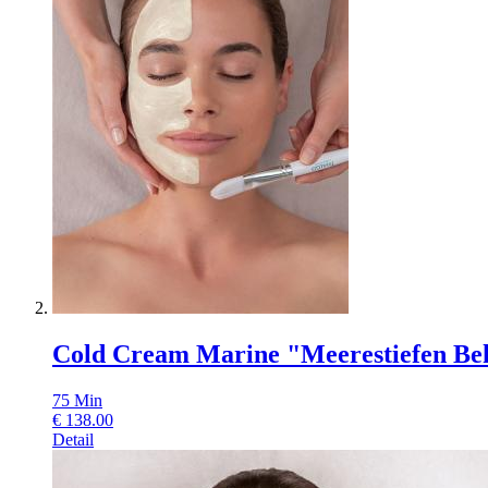
Cold Cream Marine "Meerestiefen Be
75
Min
€
138.00
Detail