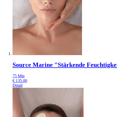
Source Marine "Stärkende Feuchtigke
75
Min
€
135.00
Detail