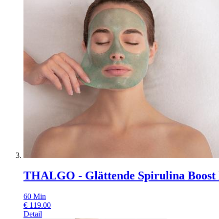
THALGO - Glättende Spirulina Boost
60
Min
€
119.00
Detail