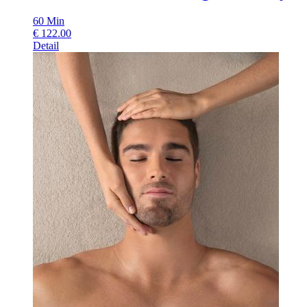
60
Min
€
122.00
Detail